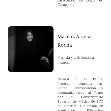
caracolas», así como de
Caracoles.
Mariluz Alonso
Rocha
Pianista y distribuidora
musical
Natural de La Palma.
Pianista, licenciada en
Solfeo, Transposición y
Acompañamiento al Piano
por el Conservatorio
Superior de Música de S/C
de Tenerife. Diplomada en
Magisterio- Educación